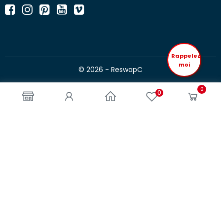
Rappelez
moi
© 2026 - ReswapC
0
0