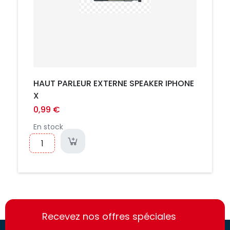
HAUT PARLEUR EXTERNE SPEAKER IPHONE
X
0,99 €
En stock
https://france-
https://france-
access.fr
Recevez nos offres spéciales
access.fr