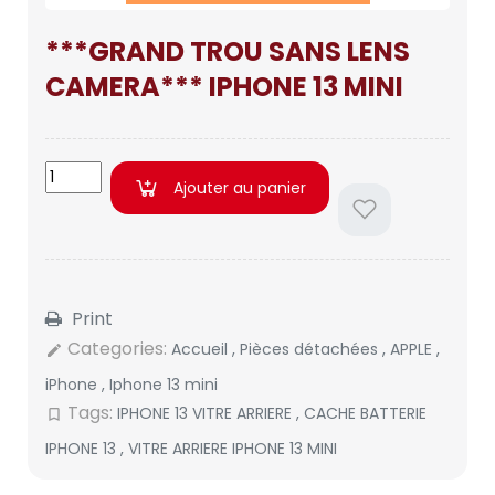
***GRAND TROU SANS LENS
CAMERA*** IPHONE 13 MINI
Ajouter au panier
Print
Categories:
Accueil
,
Pièces détachées
,
APPLE
,
edit
iPhone
,
Iphone 13 mini
Tags:
IPHONE 13 VITRE ARRIERE
,
CACHE BATTERIE
bookmark_border
IPHONE 13
,
VITRE ARRIERE IPHONE 13 MINI