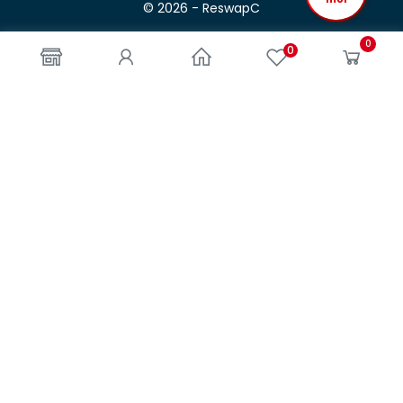
© 2026 - ReswapC
0
0