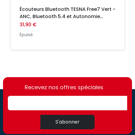
Écouteurs Bluetooth TESNA Free7 Vert -
ANC, Bluetooth 5.4 et Autonomie
Longue Durée
31,90 €
Épuisé
https://france-
https://france-
access.fr
Recevez nos offres spéciales
access.fr
S'abonner