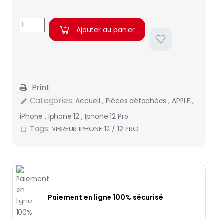
Ajouter au panier
Print
Categories:
Accueil
,
Pièces détachées
,
APPLE
,
edit
iPhone
,
Iphone 12
,
Iphone 12 Pro
Tags:
VIBREUR IPHONE 12 / 12 PRO
bookmark_border
Paiement en ligne 100% sécurisé