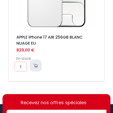
APPLE iPhone 17 AIR 256GB BLANC
NUAGE EU
829,00 €
En stock
https://france-
https://france-
access.fr
Recevez nos offres spéciales
access.fr