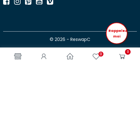
Rappelez
moi
© 2026 - ReswapC
0
0