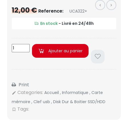
12,00 €
Reference:
UCA322+
En stock
- Livré en 24/48h
Ajouter au panier
Print
Categories:
Accueil
,
Informatique
,
Carte
edit
mémoire
,
Clef usb
,
Disk Dur & Boitier SSD/HDD
Tags:
bookmark_border