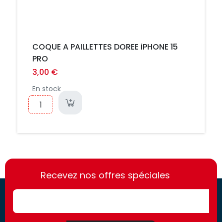
COQUE A PAILLETTES DOREE iPHONE 15
PRO
3,00 €
En stock
https://france-
https://france-
access.fr
Recevez nos offres spéciales
access.fr