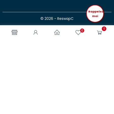
Rappelez
moi
© 2026 - ReswapC
0
0