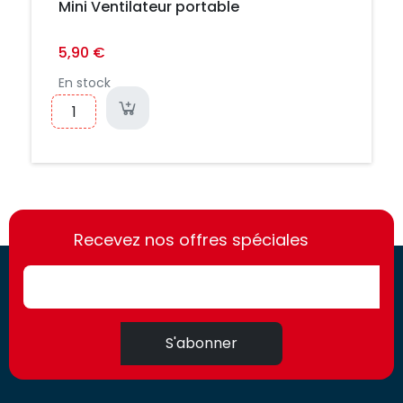
Mini Ventilateur portable
5,90 €
En stock
https://france-
https://france-
access.fr
Recevez nos offres spéciales
access.fr
S'abonner