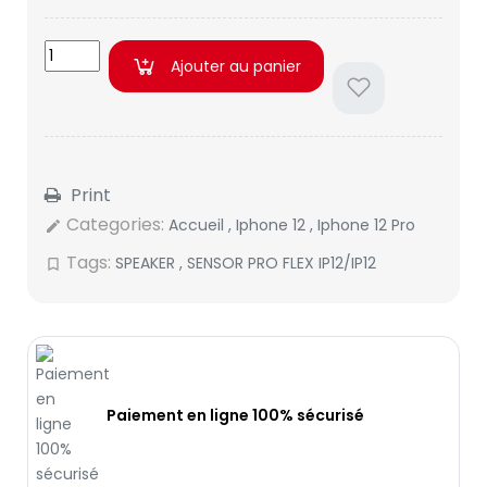
Ajouter au panier
Print
Categories:
Accueil
,
Iphone 12
,
Iphone 12 Pro
edit
Tags:
SPEAKER
,
SENSOR PRO FLEX IP12/IP12
bookmark_border
Paiement en ligne 100% sécurisé