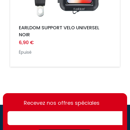
EARLDOM SUPPORT VELO UNIVERSEL
NOIR
6,90 €
Épuisé
https://france-
https://france-
access.fr
Recevez nos offres spéciales
access.fr