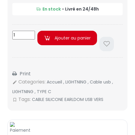
En stock
- Livré en 24/48h
Ajouter au panier
Print
Categories:
Accueil
,
LIGHTNING
,
Cable usb
,
edit
LIGHTNING
,
TYPE C
Tags:
CABLE SILICONE EARLDOM USB VERS
bookmark_border