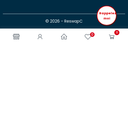
Rappelez
moi
© 2026 - ReswapC
0
0