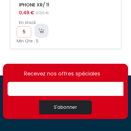
IPHONE XR/ 11
0,49 €
0,99 €
En stock
Min Qte : 5.
https://france-
https://france-
access.fr
Recevez nos offres spéciales
access.fr
S'abonner