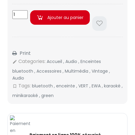
Ajouter au panier
Print
Categories:
Accueil
,
Audio
,
Enceintes
edit
bluetooth
,
Accessoires
,
Multimédia
,
Vintage
,
Audio
Tags:
bluetooth
,
enceinte
,
VERT
,
EWA
,
karaoké
,
bookmark_border
minikaraoké
,
green