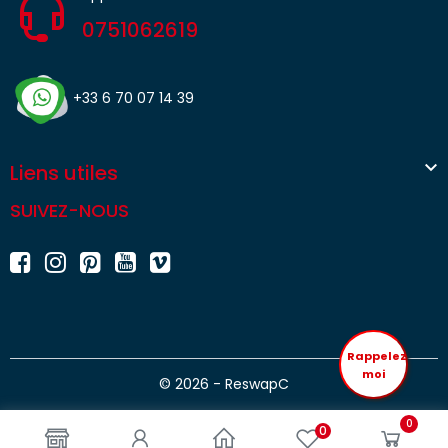
0751062619
+33 6 70 07 14 39

Liens utiles
SUIVEZ-NOUS
Rappelez
moi
© 2026 - ReswapC
0
0