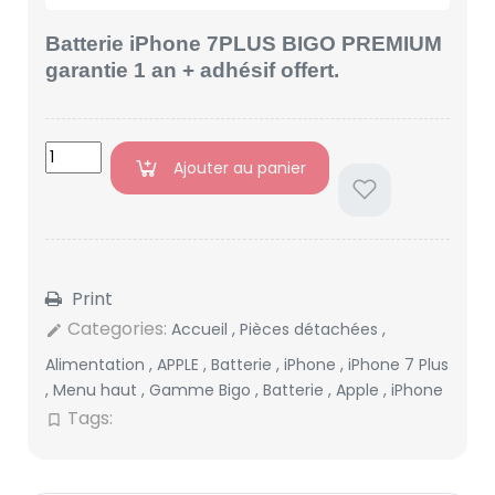
Batterie iPhone 7PLUS BIGO PREMIUM
garantie 1 an + adhésif offert.
Ajouter au panier
Print
Categories:
Accueil
,
Pièces détachées
,
edit
Alimentation
,
APPLE
,
Batterie
,
iPhone
,
iPhone 7 Plus
,
Menu haut
,
Gamme Bigo
,
Batterie
,
Apple
,
iPhone
Tags:
bookmark_border