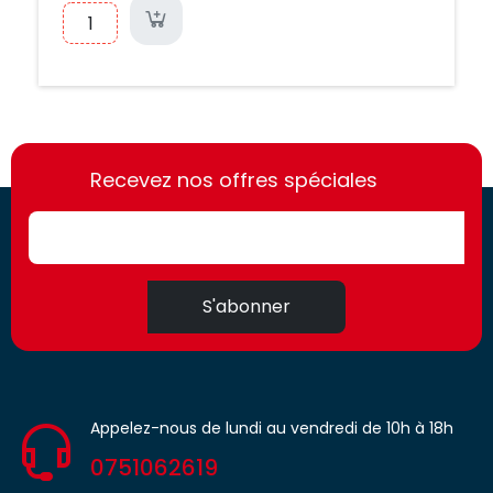
https://france-
https://france-
access.fr
Recevez nos offres spéciales
access.fr
S'abonner
Appelez-nous de lundi au vendredi de 10h à 18h
0751062619