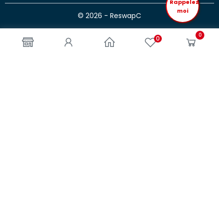
Rappelez
moi
© 2026 - ReswapC
0
0