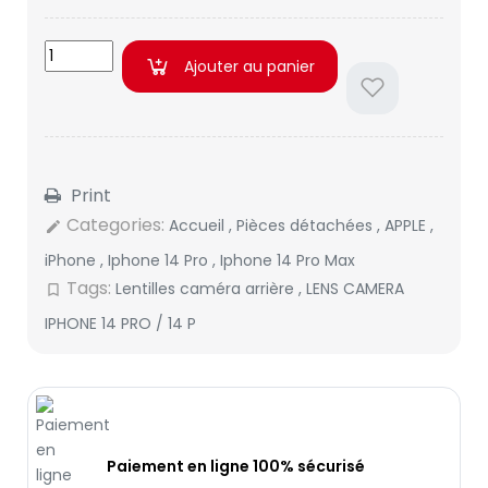
Ajouter au panier
Print
Categories:
Accueil
,
Pièces détachées
,
APPLE
,
edit
iPhone
,
Iphone 14 Pro
,
Iphone 14 Pro Max
Tags:
Lentilles caméra arrière
,
LENS CAMERA
bookmark_border
IPHONE 14 PRO / 14 P
Paiement en ligne 100% sécurisé