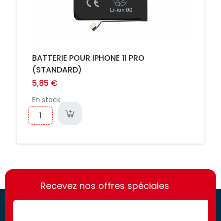
BATTERIE POUR IPHONE 11 PRO
(STANDARD)
5,85 €
En stock
https://france-
https://france-
access.fr
Recevez nos offres spéciales
access.fr