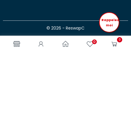
Rappelez
moi
© 2026 - ReswapC
0
0