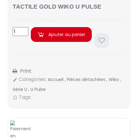
TACTILE GOLD WIKO U PULSE
Ajouter au panier
Print
Categories:
Accueil
,
Pièces détachées
,
Wiko
,
edit
Série U
,
U Pulse
Tags:
bookmark_border