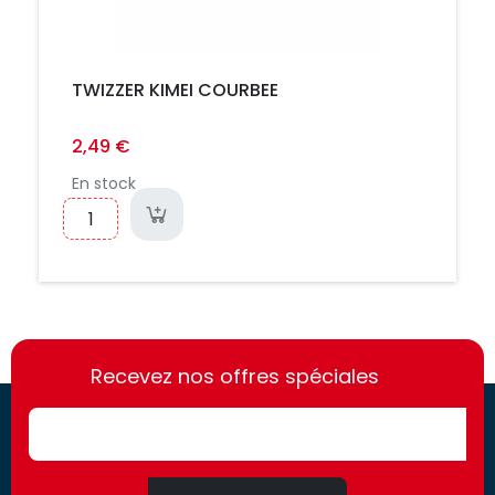
TWIZZER KIMEI COURBEE
2,49 €
En stock
https://france-
https://france-
access.fr
Recevez nos offres spéciales
access.fr