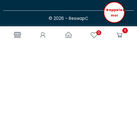
Rappelez
moi
© 2026 - ReswapC
0
0