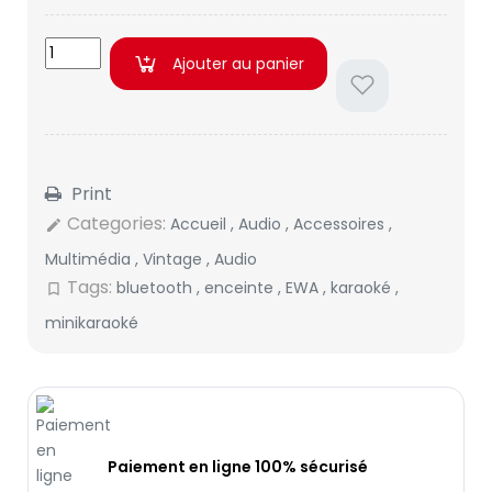
Ajouter au panier
Print
Categories:
Accueil
,
Audio
,
Accessoires
,
edit
Multimédia
,
Vintage
,
Audio
Tags:
bluetooth
,
enceinte
,
EWA
,
karaoké
,
bookmark_border
minikaraoké
Paiement en ligne 100% sécurisé