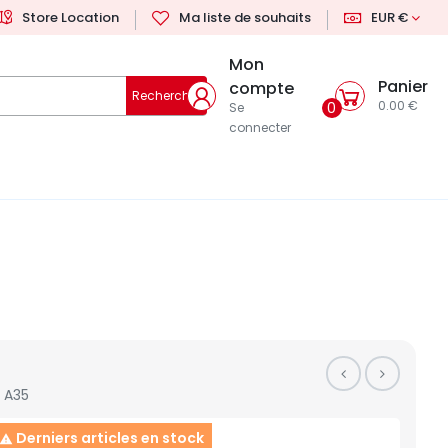
Store Location
Ma liste de souhaits
EUR €
Mon
Panier
compte
Rechercher
0.00 €
0
Se
connecter
A35
Derniers articles en stock
