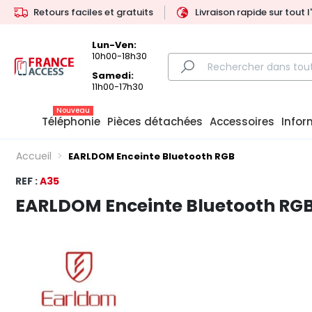
Retours faciles et gratuits
Livraison rapide sur tout 
Lun-Ven:
10h00-18h30
Samedi:
11h00-17h30
Nouveau
Téléphonie
Pièces détachées
Accessoires
Infor
Accueil
EARLDOM Enceinte Bluetooth RGB
REF :
A35
EARLDOM Enceinte Bluetooth RG