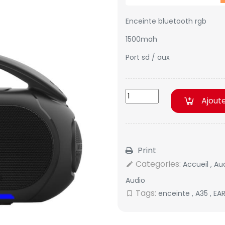
Enceinte bluetooth rgb
1500mah
Port sd / aux
Ajout
Print
Categories:
Accueil
,
Au
edit
Audio
Tags:
enceinte
,
A35
,
EA
bookmark_border