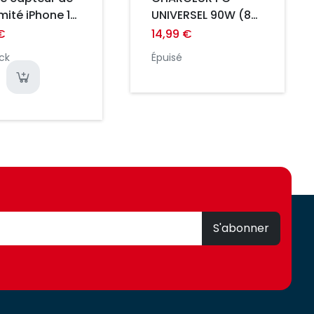
mité iPhone 13
UNIVERSEL 90W (8
MAX ORI
EMBOUTS)
€
14,99 €
ck
Épuisé
S'abonner