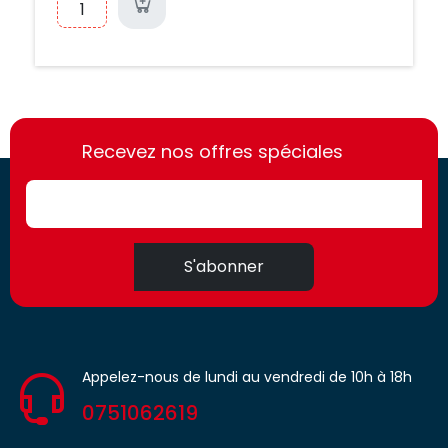
https://france-
https://france-
access.fr
Recevez nos offres spéciales
access.fr
S'abonner
Appelez-nous de lundi au vendredi de 10h à 18h
0751062619