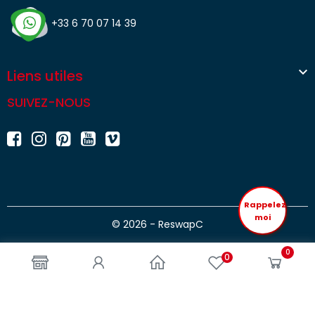
+33 6 70 07 14 39

Liens utiles
SUIVEZ-NOUS
Rappelez
moi
© 2026 - ReswapC
0
0