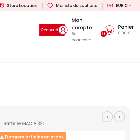
Store Location
Ma liste de souhaits
EUR €
Mon
Panier
compte
Rechercher
0.00 €
0
Se
connecter
Batterie MAC A1321
Derniers articles en stock
