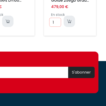
 DY100
Golde 256gb Grade
A
€
479,00 €
ck
En stock
S'abonner