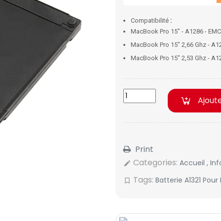
Compatibilité
:
MacBook Pro 15" - A1286 - EMC
MacBook Pro 15" 2,66 Ghz - A1
MacBook Pro 15" 2,53 Ghz - A1
Ajout
Print
Categories:
Accueil
,
In
edit
Tags:
Batterie A1321 Pou
bookmark_border