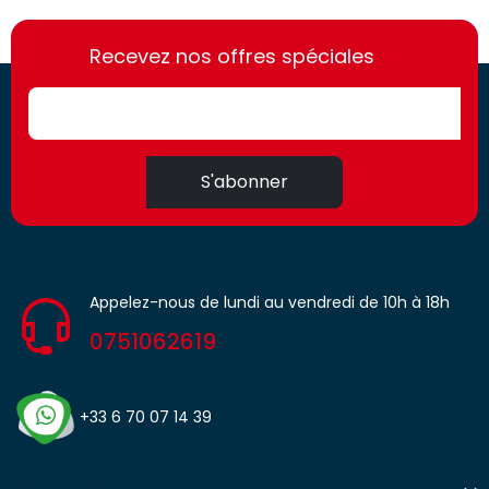
https://france-
https://france-
access.fr
Recevez nos offres spéciales
access.fr
S'abonner
Appelez-nous de lundi au vendredi de 10h à 18h
0751062619
+33 6 70 07 14 39