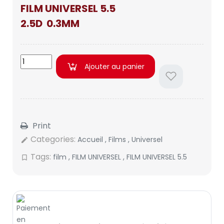
FILM UNIVERSEL 5.5
2.5D 0.3MM
Ajouter au panier
Print
Categories:
Accueil
,
Films
,
Universel
edit
Tags:
film
,
FILM UNIVERSEL
,
FILM UNIVERSEL 5.5
bookmark_border