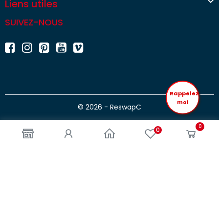

Liens utiles
SUIVEZ-NOUS
Rappelez
moi
© 2026 - ReswapC
0
0