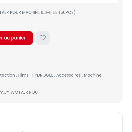
AER POUR MACHINE ILLIMITEE (50PCS)
er au panier
otection
,
Films
,
HYDROGEL
,
Accessoires
,
Machine
IVACY WOTAER POU