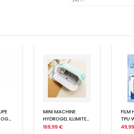
Prix
Prix
UPE
MINI MACHINE
FILM
ROGEL
HYDROGEL ILLIMITEE
TPU 
WOATER
MACHI
169,99 €
49,9
(50P