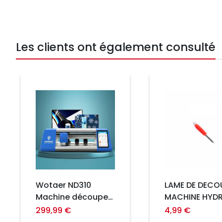
Les clients ont également consulté
Prix
Prix
Wotaer ND310
LAME DE DECO
Machine découpe
MACHINE HYD
hydrogèle 14"
(3 pièces)
299,99 €
4,99 €