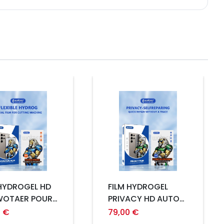
Prix
 HYDROGEL HD
FILM HYDROGEL
WOTAER POUR
PRIVACY HD AUTO
NE ILLIMITEE
REPAIR POUR
9 €
79,00 €
CS)
MACHINE ILLIMITEE