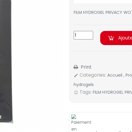
FILM HYDROGEL PRIVACY WOT
Ajout
Print
Categories:
Accueil
,
Pr
edit
hydrogels
Tags:
FILM HYDROGEL PR
bookmark_border