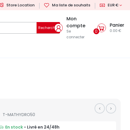
Store Location
Ma liste de souhaits
EUR €
Mon
Panier
compte
Rechercher
0.00 €
0
Se
connecter
T-MATHYDRO50
En stock
- Livré en 24/48h