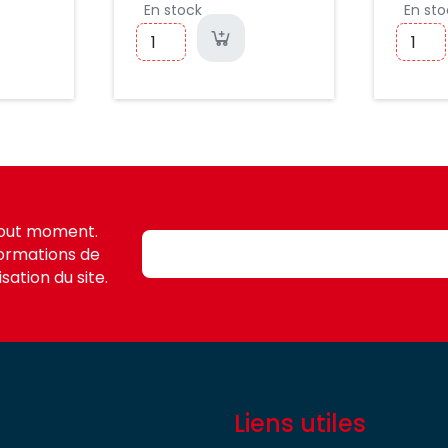
En stock
En sto
tout moment.
formations de
sation du site.
Liens utiles