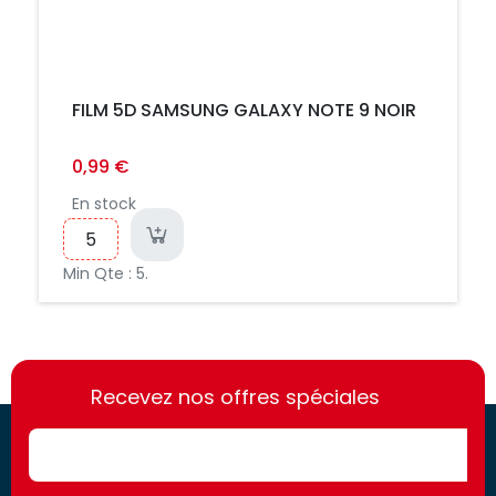
FILM 5D SAMSUNG GALAXY NOTE 9 NOIR
0,99 €
En stock
Min Qte : 5.
https://france-
https://france-
access.fr
Recevez nos offres spéciales
access.fr