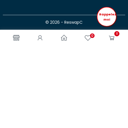
Rappelez
moi
© 2026 - ReswapC
0
0