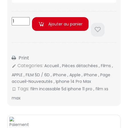
Ajouter au panier
Print
Categories:
Accueil
,
Pièces détachées
,
Films
,
edit
APPLE
,
FILM 5D / 6D
,
iPhone
,
Apple
,
iPhone
,
Page
accueil-Nouveautés
,
Iphone 14 Pro Max
Tags:
film incassable 5d iphone 11 pro
,
film xs
bookmark_border
max