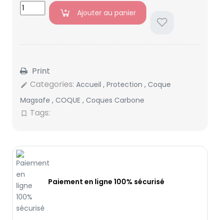
Ajouter au panier
Print
Categories:
Accueil
,
Protection
,
Coque
edit
Magsafe
,
COQUE
,
Coques Carbone
Tags:
bookmark_border
Paiement en ligne 100% sécurisé