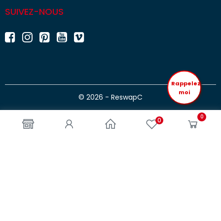
SUIVEZ-NOUS
Rappelez
moi
© 2026 - ReswapC
0
0