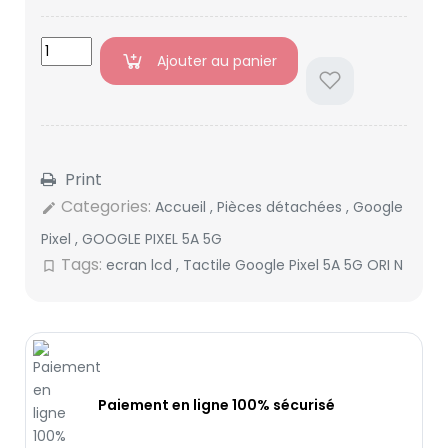
Ajouter au panier
Print
Categories:
Accueil
,
Pièces détachées
,
Google
edit
Pixel
,
GOOGLE PIXEL 5A 5G
Tags:
ecran lcd
,
Tactile Google Pixel 5A 5G ORI N
bookmark_border
Paiement en ligne 100% sécurisé