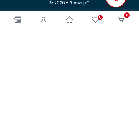
© 2026 - ReswapC
0
0