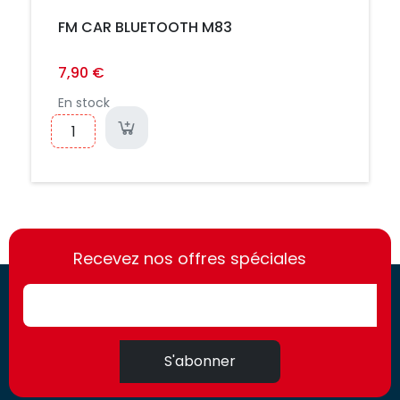
FM CAR BLUETOOTH M83
7,90 €
En stock
https://france-
https://france-
access.fr
Recevez nos offres spéciales
access.fr
S'abonner