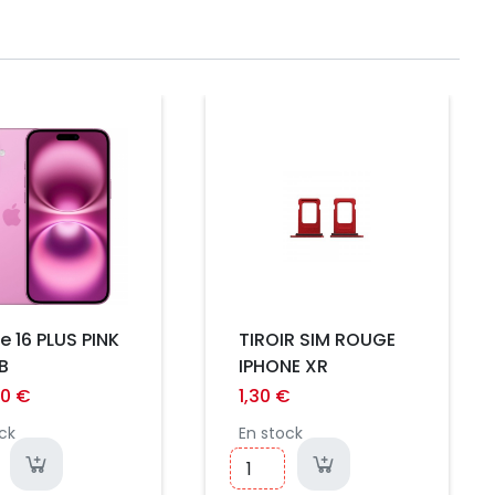
Prix
e 16 PLUS PINK
TIROIR SIM ROUGE
B
IPHONE XR
00 €
1,30 €
ck
En stock