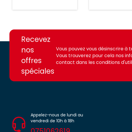
Streaming
https://france-
https://france-
access.fr
access.fr
Recevez
nos
Vous pouvez vous désinscrire à 
Vous trouverez pour cela nos in
offres
contact dans les conditions d'utili
spéciales
Appelez-nous de lundi au
vendredi de 10h à 18h
0751062619