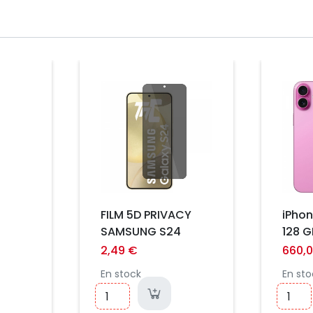
Prix
Prix
FILM 5D PRIVACY
iPhon
SAMSUNG S24
128 G
-
2,49 €
660,
phone
En stock
En sto
r
t