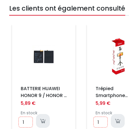
Les clients ont également consulté
Prix
Prix
BATTERIE HUAWEI
Trépied
HONOR 9 / HONOR 9
Smartphone
PREMIUM / P10
JMARY MT-19 
5,89 €
5,99 €
Support Télé
En stock
En stock
Compact pou
TikTok, Vlog e