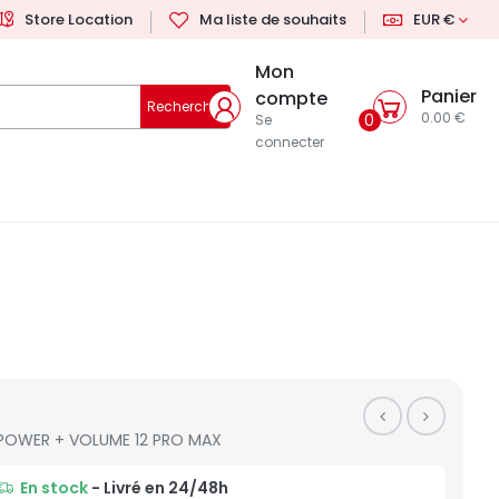
Store Location
Ma liste de souhaits
EUR €
Mon
Panier
compte
Rechercher
0.00 €
0
Se
connecter
POWER + VOLUME 12 PRO MAX
En stock
- Livré en 24/48h