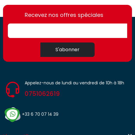
https://france-
https://france-
access.fr
Recevez nos offres spéciales
access.fr
S'abonner
Appelez-nous de lundi au vendredi de 10h à 18h
0751062619
+33 6 70 07 14 39