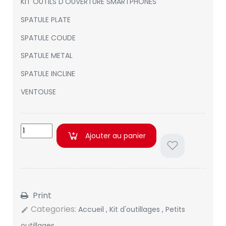
KIT OUTILS D'OUVERTURE SMARTPHONES
SPATULE PLATE
SPATULE COUDE
SPATULE METAL
SPATULE INCLINE
VENTOUSE
Ajouter au panier
Print
Categories:
Accueil
,
Kit d'outillages
,
Petits
edit
outillages