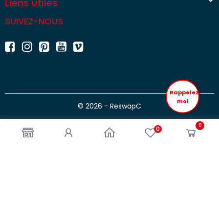

Liens utiles
SUIVEZ-NOUS
Rappelez
moi
© 2026 - ReswapC
0
0