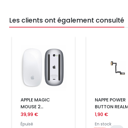
Les clients ont également consulté
Prix
Prix
APPLE MAGIC
NAPPE POWER
MOUSE 2
BUTTON REAL
OCCASION GRADE A
FIND X3 NEO
39,99 €
1,90 €
Épuisé
En stock