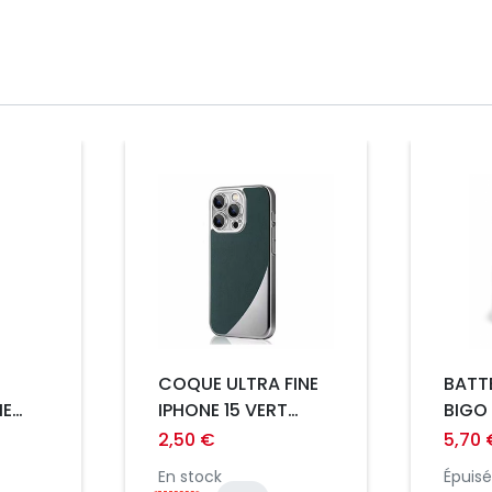
Prix
Prix
COQUE ULTRA FINE
BATTE
ME
IPHONE 15 VERT
BIGO
METALIQUE
2,50 €
5,70 
En stock
Épuisé