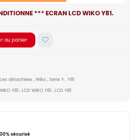
NDITIONNE *** ECRAN LCD WIKO Y81.
er au panier
èces détachées
,
Wiko
,
Serie Y
,
Y81
WIKO Y81
,
LCD WIKO Y81
,
LCD Y81
100% sécurisé