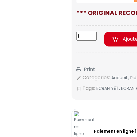
*** ORIGINAL RECO
Ajout
Print
Categories:
Accueil
,
Pi
edit
Tags:
ECRAN Y81
,
ECRAN 
bookmark_border
Paiement en ligne 