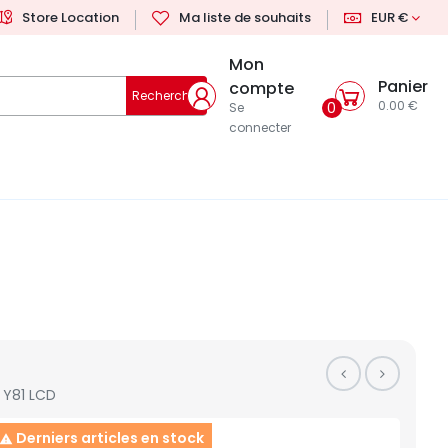
Store Location
Ma liste de souhaits
EUR €
Mon
Panier
compte
Rechercher
0.00 €
0
Se
connecter
Y81 LCD
Derniers articles en stock
