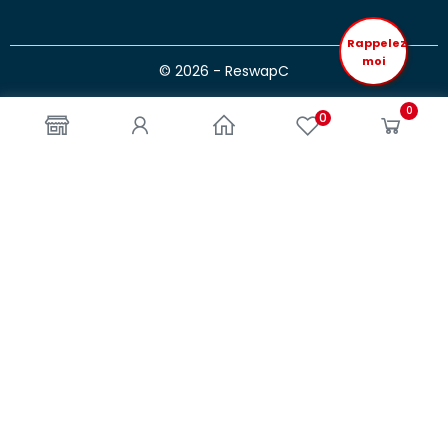
Rappelez
moi
© 2026 - ReswapC
0
0