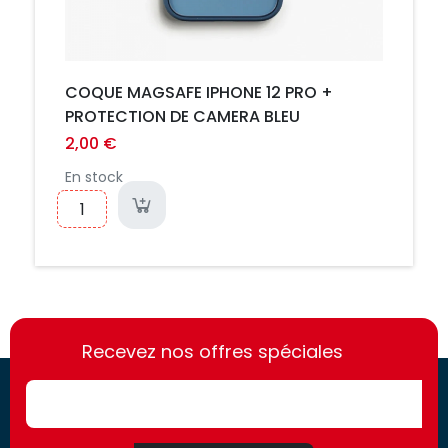
COQUE MAGSAFE IPHONE 12 PRO +
PROTECTION DE CAMERA BLEU
2,00 €
En stock
https://france-
https://france-
access.fr
Recevez nos offres spéciales
access.fr