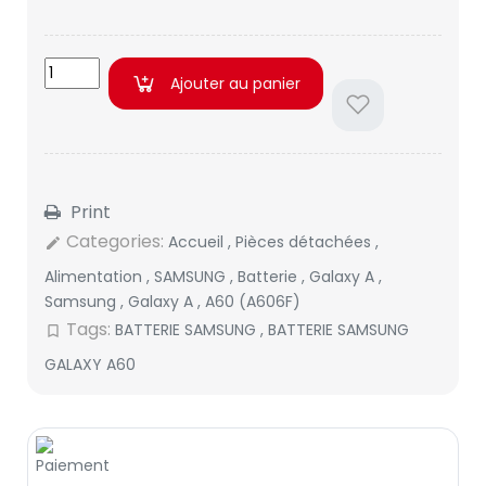
Ajouter au panier
Print
Categories:
Accueil
,
Pièces détachées
,
edit
Alimentation
,
SAMSUNG
,
Batterie
,
Galaxy A
,
Samsung
,
Galaxy A
,
A60 (A606F)
Tags:
BATTERIE SAMSUNG
,
BATTERIE SAMSUNG
bookmark_border
GALAXY A60